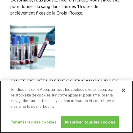
pour donner du sang dans l'un des 16 sites de
prélèvement fixes de la Croix-Rouge.
SUITE DE L'ÉTUDE DE SCIENSANO SUR LES
ANTICORPS CONTRE LE SARS-COV-2 CHEZ
En cliquant sur « Accepter tous les cookies », vous acceptez
LES DONNEURS DE SANG
le stockage de cookies sur votre appareil pour améliorer la
navigation sur le site, analyser son utilisation et contribuer à
26-06-2020
nos efforts de marketing.
Depuis le 30 mars, Sciensano collecte, toutes les deux
semaines, environ 1 500 échantillons résiduels de
Paramètres des cookies
Autoriser tous les cookies
donneurs de sang via la Rode Kruis Vlaanderen et depuis
le 14 avril, le même nombre via le Service du Sang de la