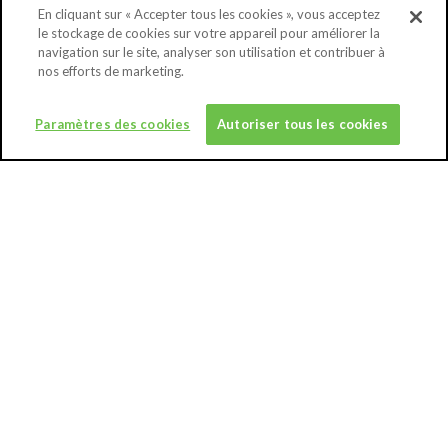
En cliquant sur « Accepter tous les cookies », vous acceptez
le stockage de cookies sur votre appareil pour améliorer la
0800 92 245
(Gratis nummer)
navigation sur le site, analyser son utilisation et contribuer à
nos efforts de marketing.
DONEREN
Paramètres des cookies
Autoriser tous les cookies
WIE MAG DONEREN?
OVER
MEER WETEN OVER BLOED
CONTACT
NIEUWS
MIJN BEDRIJF MOBILISEREN
EEN INZAMELING ORGANISEREN