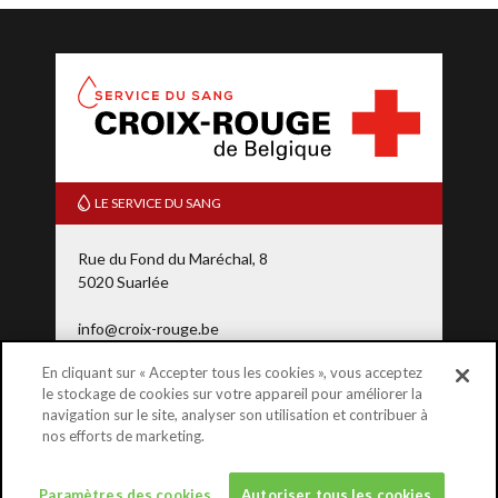
LE SERVICE DU SANG
Rue du Fond du Maréchal, 8
5020 Suarlée
info@croix-rouge.be
En cliquant sur « Accepter tous les cookies », vous acceptez
le stockage de cookies sur votre appareil pour améliorer la
0800 92 245
(N° gratuit)
navigation sur le site, analyser son utilisation et contribuer à
nos efforts de marketing.
DONNER
Paramètres des cookies
Autoriser tous les cookies