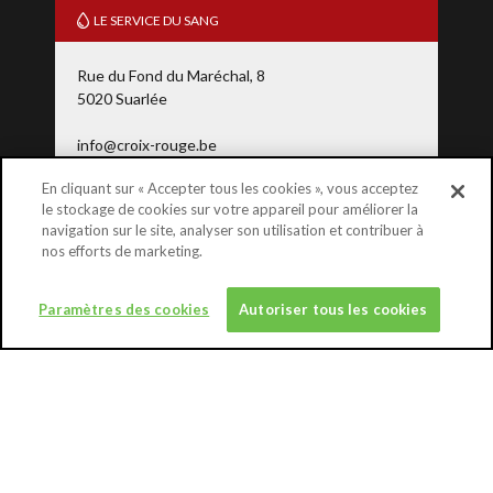
LE SERVICE DU SANG
Rue du Fond du Maréchal, 8
5020 Suarlée
info@croix-rouge.be
En cliquant sur « Accepter tous les cookies », vous acceptez
le stockage de cookies sur votre appareil pour améliorer la
0800 92 245
(Freephone)
navigation sur le site, analyser son utilisation et contribuer à
nos efforts de marketing.
DONATE
Paramètres des cookies
Autoriser tous les cookies
WHO CAN DONATE
ABOUT
FIND OUT MORE ABOUT BLOOD